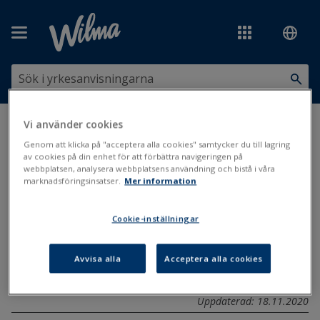
Hoppa över till huvudinnehåll
Vi använder cookies
Du är här:
Undervisningsutbud och planer
>
Studieplaner
>
Att
skapa kompetensområdesspecifika läroplaner
Genom att klicka på "acceptera alla cookies" samtycker du till lagring
av cookies på din enhet för att förbättra navigeringen på
webbplatsen, analysera webbplatsens användning och bistå i våra
Att skapa
marknadsföringsinsatser.
Mer information
kompetensområdesspecifika
Cookie-inställningar
läroplaner
Avvisa alla
Acceptera alla cookies
Plan för genomförande
Uppdaterad: 18.11.2020