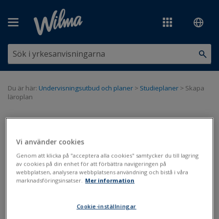
Hoppa över till huvudinnehåll
Du är här:
Undervisningsutbud och planer
>
Studieplaner
>
Skapa
läroplan
Skapa läroplan
Vi använder cookies
Plan för genomförande
Genom att klicka på "acceptera alla cookies" samtycker du till lagring
av cookies på din enhet för att förbättra navigeringen på
Uppdaterad: 26.6.2023
webbplatsen, analysera webbplatsens användning och bistå i våra
marknadsföringsinsatser.
Mer information
Gruppens läroplan görs i Primus enligt samma princip för både
unga och vuxna. Då yrkesexamen förnyas försvinner
Cookie-inställningar
"studiehelhet"-benämningen helt och hållet. Den ersätts med