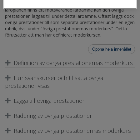
kurser avlagda vid andra läroanstalter. Om det i den egna
läroplanen finns ett motsvarande läroämne kan den övriga
prestationen läggas till under detta läroämne. Oftast läggs dock
övriga prestationer till som separata prestationer under en egen
rubrik, dvs. under "övriga prestationernas moderkurs". Detta
förutsätter att man har definierat moderkursen.
Öppna hela innehållet
Definition av övriga prestationernas moderkurs
Hur svanskurser och tillsatta övriga
prestationer visas
Lägga till övriga prestationer
Radering av övriga prestationer
Radering av övriga prestationernas moderkurs