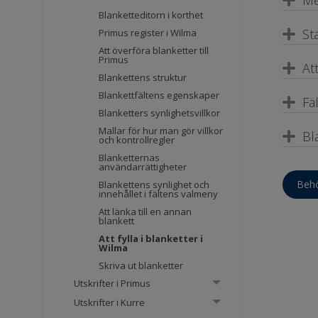
Blanketteditorn i korthet
St
Primus register i Wilma
Att överföra blanketter till
Primus
Att
Blankettens struktur
Blankettfältens egenskaper
Fä
Blanketters synlighetsvillkor
Mallar för hur man gör villkor
Bl
och kontrollregler
Blanketternas
användarrättigheter
Behö
Blankettens synlighet och
innehållet i fältens valmeny
Att länka till en annan
blankett
Att fylla i blanketter i
Wilma
Skriva ut blanketter
Utskrifter i Primus
Utskrifter i Kurre