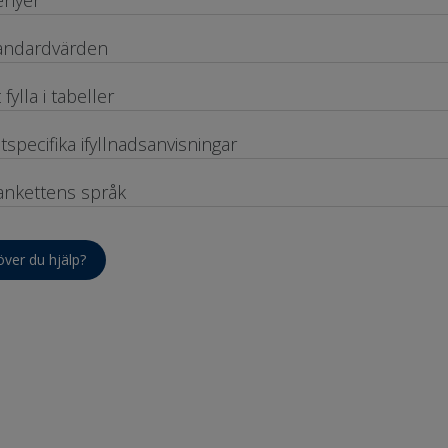
andardvärden
 fylla i tabeller
ltspecifika ifyllnadsanvisningar
ankettens språk
ver du hjälp?