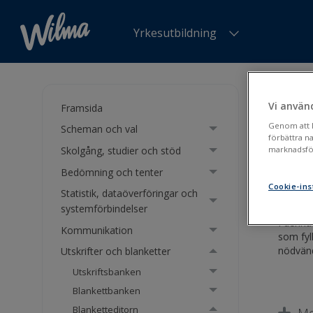
Yrkesutbildning
Du är h
Vi använ
Framsida
Att 
Genom att kl
Scheman och val
förbättra n
Skolgång, studier och stöd
marknadsför
Elekt
Bedömning och tenter
Cookie-ins
Statistik, dataöverföringar och
systemförbindelser
I denna
Kommunikation
som fyl
nödvänd
Utskrifter och blanketter
Utskriftsbanken
Blankettbanken
Blanketteditorn
Me