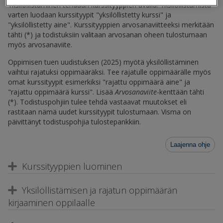
Yksilöllistäminen tehdään kurssityyppien avulla. Yksilöllistämistä
varten luodaan kurssityypit "yksilöllistetty kurssi" ja
"yksilöllistetty aine". Kurssityyppien arvosanaviitteeksi merkitään
tähti (*) ja todistuksiin valitaan arvosanan oheen tulostumaan
myös arvosanaviite.
Oppimisen tuen uudistuksen (2025) myötä yksilöllistäminen
vaihtui rajatuksi oppimääräksi. Tee rajatulle oppimäärälle myös
omat kurssityypit esimerkiksi "rajattu oppimäärä aine" ja
"rajattu oppimäärä kurssi". Lisää
Arvosanaviite
-kenttään tähti
(*). Todistuspohjiin tulee tehdä vastaavat muutokset eli
rastitaan nämä uudet kurssityypit tulostumaan. Visma on
päivittänyt todistuspohjia tulostepankkiin.
Laajenna ohje
Kurssityyppien luominen
Yksilöllistämisen ja rajatun oppimäärän
kirjaaminen oppilaalle