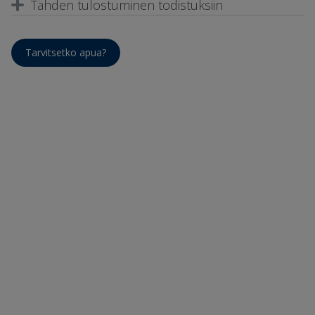
Tähden tulostuminen todistuksiin
Tarvitsetko apua?