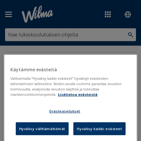
Siirry pääsisältöön
Olet tässä:
Koulunkäynti, opiskelu ja oppimisen tuki
>
Erityisopetus
>
Yksilöllistäminen ja tähti-arvosanat
Käytämme evästeitä
Yksilöllistäminen ja tähti-
Valitsemalla “Hyväksy kaikki evästeet” hyväksyt evästeiden
tallentamisen laitteellesi. Niiden avulla voimme parantaa sivuston
arvosanat
toimivuutta, analysoida sivuston käyttöä ja toteuttaa
markkinointitoimenpiteitä.
Lisätietoa evästeistä
Tuki
Yksilöllistäminen
Tähti-arvosana
Evästeasetukset
Todistukset
Hyväksy välttämättömät
Hyväksy kaikki evästeet
Päivitetty viimeksi: 3.3.2026