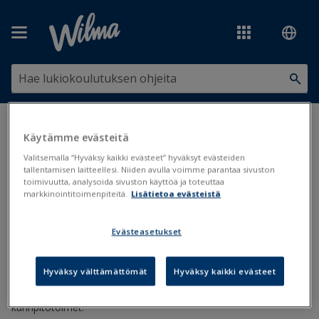
Siirry pääsisältöön
Olet tässä:
Koulunkäynti, opiskelu ja oppimisen tuki
>
Oppimisen ja
Käytämme evästeitä
koulunkäynnin tuki
>
Tukitoimet
>
Kurinpitotoimet
Valitsemalla “Hyväksy kaikki evästeet” hyväksyt evästeiden
tallentamisen laitteellesi. Niiden avulla voimme parantaa sivuston
Kurinpitotoimet
toimivuutta, analysoida sivuston käyttöä ja toteuttaa
markkinointitoimenpiteitä.
Lisätietoa evästeistä
Kurinpitotoimet
Evästeasetukset
Päivitetty viimeksi: 7.5.2020
Hyväksy välttämättömät
Hyväksy kaikki evästeet
Opettajat ja henkilökunta voivat kirjata Wilman kautta
kasvatuskeskustelut, jälki-istunnot, puhuttelut yms.
kurinpitotoimet.