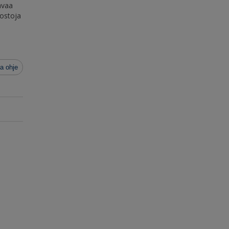
avaa
dostoja
a ohje