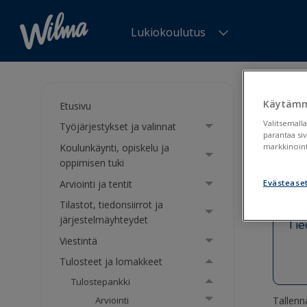
Lukiokoulutus
Olet tä
tuki
>
Wi
Käytämm
Etusivu
Valitsemalla
Työjärjestykset ja valinnat
Wilm
parantaa si
Koulunkäynti, opiskelu ja
markkinoint
oppimisen tuki
Arviointi ja tentit
Evästease
Tilastot, tiedonsiirrot ja
järjestelmäyhteydet
Tie
Viestintä
Tulosteet ja lomakkeet
Tulostepankki
Tallen
Arviointi