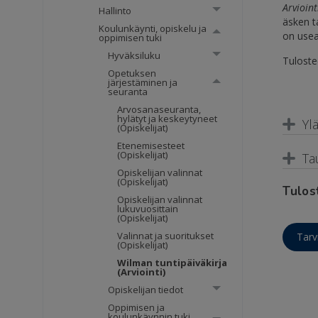
Arvioint
Hallinto
äsken t
Koulunkäynti, opiskelu ja
on usea
oppimisen tuki
Hyväksiluku
Tuloste
Opetuksen
järjestäminen ja
seuranta
Arvosanaseuranta,
hylätyt ja keskeytyneet
Yl
(Opiskelijat)
Etenemisesteet
(Opiskelijat)
Ta
Opiskelijan valinnat
(Opiskelijat)
Tulos
Opiskelijan valinnat
lukuvuosittain
(Opiskelijat)
Valinnat ja suoritukset
Tarv
(Opiskelijat)
Wilman tuntipäiväkirja
(Arviointi)
Opiskelijan tiedot
Oppimisen ja
koulunkäynnin tuki,