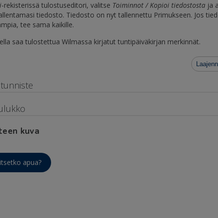
i
-rekisterissä tulostuseditori, valitse
Toiminnot / Kopioi tiedostosta
ja 
allentamasi tiedosto. Tiedosto on nyt tallennettu Primukseen. Jos tie
mpia, tee sama kaikille.
ella saa tulostettua Wilmassa kirjatut tuntipäiväkirjan merkinnät.
Laajenn
ätunniste
ulukko
teen kuva
itsetko apua?