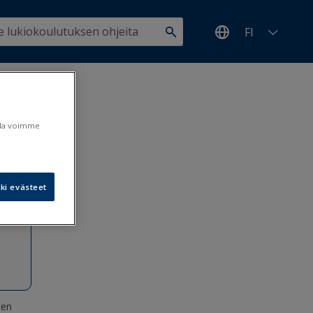
FI
pimisen
ulla voimme
.10.2020
ki evästeet
ten