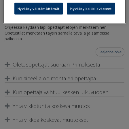
työjärjestyksen teon kaikissa vaiheissa. Opettajat voi merkitä
Hyväksy välttämättömät
Hyväksy kaikki evästeet
valmiiksi Primuksen
Kurssit
-rekisteriin tai ne voidaan määritellä
Kurressa ryhmäkohtaisesti, jaksokohtaisesti tai päiväkohtaisesti.
Ohjeessa käydään läpi opettajatietojen merkitseminen.
Opetustilat merkitään täysin samalla tavalla ja samoissa
paikoissa.
Laajenna ohje
Oletusopettajat suoraan Primuksesta
Kun aineella on monta eri opettajaa
Kun opettaja vaihtuu kesken lukuvuoden
Yhtä viikkotuntia koskeva muutos
Yhtä viikkoa koskevat muutokset