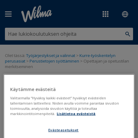
Siirry pääsisältöön
Olet tässä:
Työjärjestykset ja valinnat
>
Kurre-työskentelyn
perusasiat
>
Perustietojen syöttäminen
>
Opettajan ja opetustilan
merkitseminen
Opettajan ja opetustilan
Käytämme evästeitä
merkitseminen
Valitsemalla “Hyväksy kaikki evästeet” hyväksyt evästeiden
tallentamisen laitteellesi. Niiden avulla voimme parantaa sivuston
toimivuutta, analysoida sivuston käyttöä ja toteuttaa
Kurren perustiedot
Opetustilat
markkinointitoimenpiteitä.
Lisätietoa evästeistä
Päivitetty viimeksi: 21.3.2019
Evästeasetukset
Ryhmien opettajia ja opetustiloja voidaan muokata