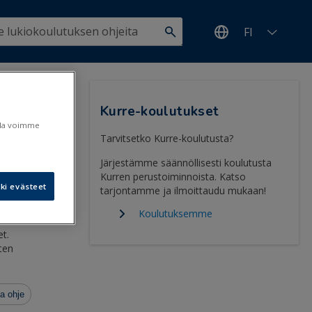
FI
urre-
Kurre-koulutukset
ulla voimme
Tarvitsetko Kurre-koulutusta?
Järjestämme säännöllisesti koulutusta
Kurren perustoiminnoista. Katso
ki evästeet
tarjontamme ja ilmoittaudu mukaan!
5.5.2022
Koulutuksemme
et.
ten
a ohje