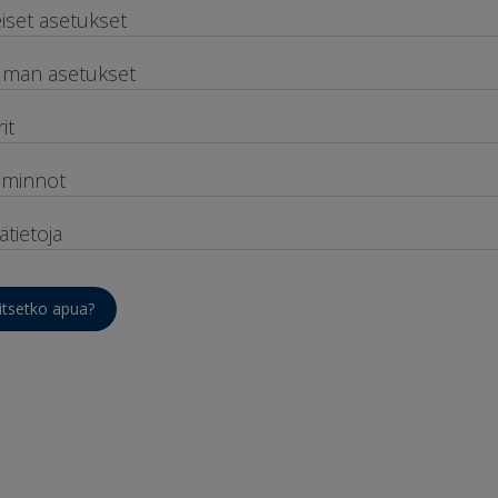
eiset asetukset
lman asetukset
it
iminnot
ätietoja
itsetko apua?