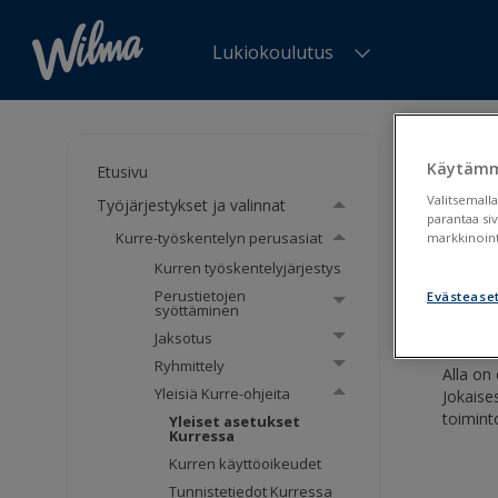
Lukiokoulutus
Olet tä
ohjeita
Käytämm
Etusivu
Valitsemalla
Työjärjestykset ja valinnat
Ylei
parantaa si
Kurre-työskentelyn perusasiat
markkinoint
Kurren työskentelyjärjestys
Yleis
Perustietojen
Evästease
syöttäminen
Jaksotus
Ryhmittely
Alla on 
Yleisiä Kurre-ohjeita
Jokaise
toimint
Yleiset asetukset
Kurressa
Kurren käyttöoikeudet
Tunnistetiedot Kurressa