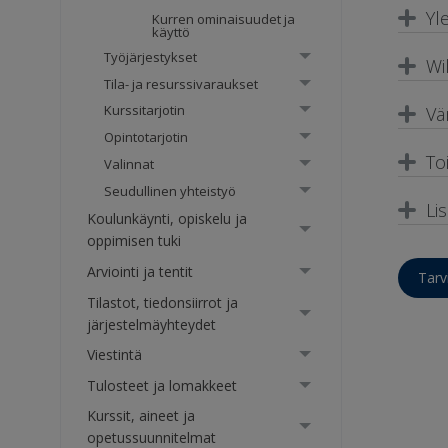
Yl
Kurren ominaisuudet ja
käyttö
Työjärjestykset
Wi
Tila- ja resurssivaraukset
Kurssitarjotin
Vär
Opintotarjotin
To
Valinnat
Seudullinen yhteistyö
Lis
Koulunkäynti, opiskelu ja
oppimisen tuki
Arviointi ja tentit
Tarv
Tilastot, tiedonsiirrot ja
järjestelmäyhteydet
Viestintä
Tulosteet ja lomakkeet
Kurssit, aineet ja
opetussuunnitelmat