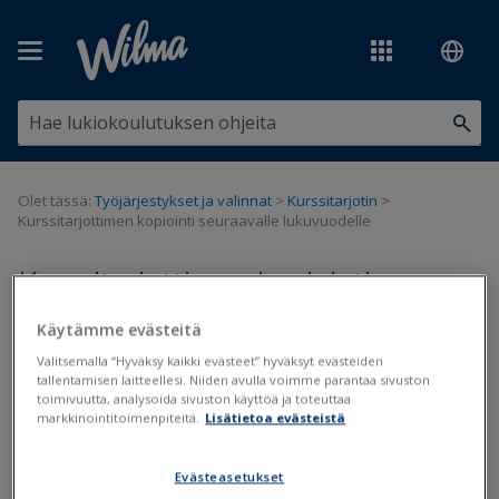
Siirry pääsisältöön
Olet tässä:
Työjärjestykset ja valinnat
>
Kurssitarjotin
>
Kurssitarjottimen kopiointi seuraavalle lukuvuodelle
Kurssitarjottimen kopiointi
seuraavalle lukuvuodelle
Käytämme evästeitä
Valitsemalla “Hyväksy kaikki evästeet” hyväksyt evästeiden
tallentamisen laitteellesi. Niiden avulla voimme parantaa sivuston
Kurssitarjotin
toimivuutta, analysoida sivuston käyttöä ja toteuttaa
markkinointitoimenpiteitä.
Lisätietoa evästeistä
Päivitetty viimeksi: 12.4.2019
Evästeasetukset
Tämä ohje soveltuu lukioille, jotka eivät käytä