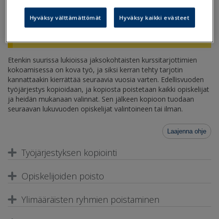
esivalintatarjotinta. Jos taas lukiossa käytetään
Hyväksy välttämättömät
Hyväksy kaikki evästeet
esivalintatarjotinta, kannattaa sitä kierrättää
vuodesta toiseen, ks.
ohje
.
Etenkin suurissa lukioissa jaksokohtaisten kurssitarjottimien
kokoamisessa on kova työ, ja siksi kerran tehty tarjotin
kannattaakin kierrättää seuraavia vuosia varten. Edellisvuoden
työjärjestys kopioidaan, ja kopiosta poistetaan kaikki opiskelijat
ja heidän mukanaan valinnat. Sen jälkeen kopioon tuodaan
seuraavan lukuvuoden opiskelijat valintoineen tai ilman.
Laajenna ohje
Työjärjestyksen kopiointi
Opiskelijoiden poisto
Ylimääräisten ryhmien poistaminen