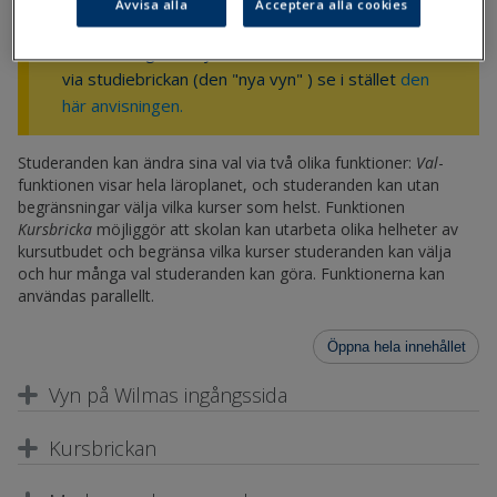
Avvisa alla
Acceptera alla cookies
markerar sina val i den traditionella kursbrickan,
dvs. i den "gamla vyn" . Om du vill bearbeta valen
via studiebrickan (den "nya vyn" ) se i stället
den
här anvisningen.
Studeranden kan ändra sina val via två olika funktioner:
Val
-
funktionen visar hela läroplanet, och studeranden kan utan
begränsningar välja vilka kurser som helst. Funktionen
Kursbricka
möjliggör att skolan kan utarbeta olika helheter av
kursutbudet och begränsa vilka kurser studeranden kan välja
och hur många val studeranden kan göra. Funktionerna kan
användas parallellt.
Öppna hela innehållet
Vyn på Wilmas ingångssida
Kursbrickan