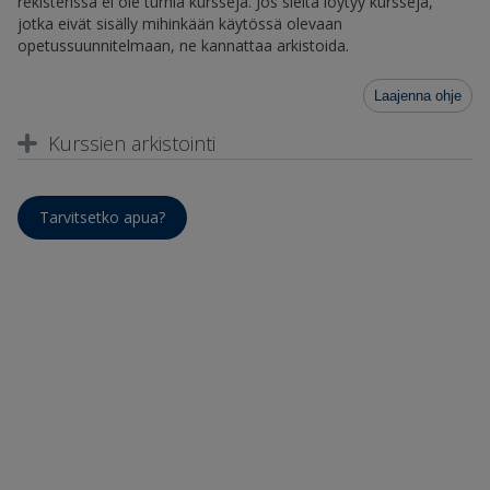
rekisterissä ei ole turhia kursseja. Jos sieltä löytyy kursseja,
jotka eivät sisälly mihinkään käytössä olevaan
opetussuunnitelmaan, ne kannattaa arkistoida.
Laajenna ohje
Kurssien arkistointi
Tarvitsetko apua?