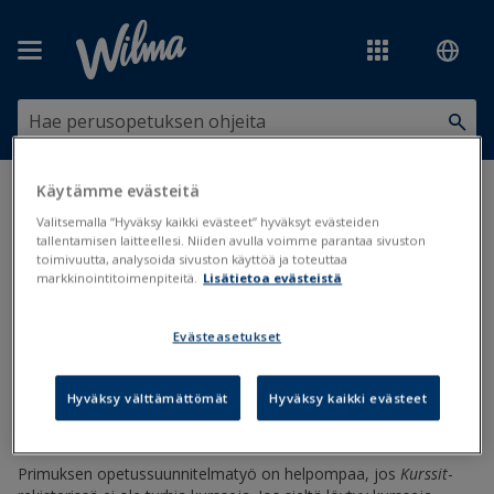
Siirry pääsisältöön
Käytämme evästeitä
Olet tässä:
Kurssit, aineet ja opetussuunnitelmat
>
Kurssit ja aineet
>
Käyttämättömien kurssien arkistoiminen
Valitsemalla “Hyväksy kaikki evästeet” hyväksyt evästeiden
tallentamisen laitteellesi. Niiden avulla voimme parantaa sivuston
toimivuutta, analysoida sivuston käyttöä ja toteuttaa
Käyttämättömien kurssien
markkinointitoimenpiteitä.
Lisätietoa evästeistä
arkistoiminen
Evästeasetukset
Opetussuunnitelmat
Kurssit
Arkistointi
Hyväksy välttämättömät
Hyväksy kaikki evästeet
Päivitetty viimeksi: 6.2.2025
Primuksen opetussuunnitelmatyö on helpompaa, jos
Kurssit
-