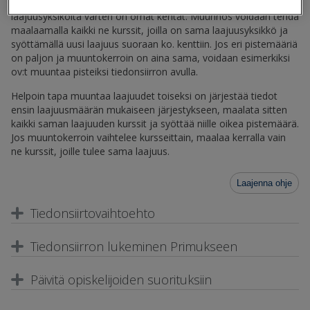
osaamispisteiksi tai ECTS-opintopisteiksi
Kurssit
-rekisterissä. Eri
laajuusyksiköitä varten on omat kentät. Muunnos voidaan tehdä
maalaamalla kaikki ne kurssit, joilla on sama laajuusyksikkö ja
syöttämällä uusi laajuus suoraan ko. kenttiin. Jos eri pistemääriä
on paljon ja muuntokerroin on aina sama, voidaan esimerkiksi
ov:t muuntaa pisteiksi tiedonsiirron avulla.
Helpoin tapa muuntaa laajuudet toiseksi on järjestää tiedot
ensin laajuusmäärän mukaiseen järjestykseen, maalata sitten
kaikki saman laajuuden kurssit ja syöttää niille oikea pistemäärä.
Jos muuntokerroin vaihtelee kursseittain, maalaa kerralla vain
ne kurssit, joille tulee sama laajuus.
Laajenna ohje
Tiedonsiirtovaihtoehto
Tiedonsiirron lukeminen Primukseen
Päivitä opiskelijoiden suorituksiin