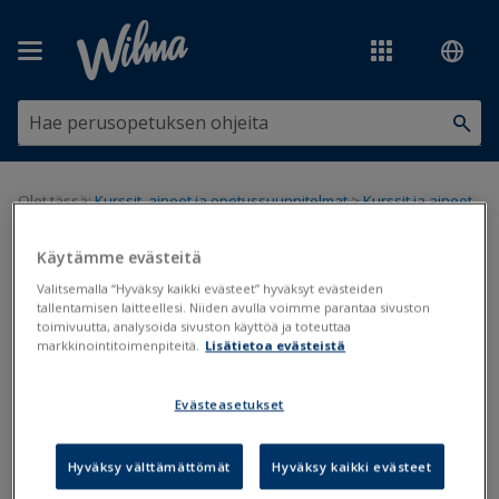
Siirry pääsisältöön
Olet tässä:
Kurssit, aineet ja opetussuunnitelmat
>
Kurssit ja aineet
>
Laajuuksien vaihtaminen
Käytämme evästeitä
Laajuuksien vaihtaminen
Valitsemalla “Hyväksy kaikki evästeet” hyväksyt evästeiden
tallentamisen laitteellesi. Niiden avulla voimme parantaa sivuston
toimivuutta, analysoida sivuston käyttöä ja toteuttaa
Opintojen laajuus
markkinointitoimenpiteitä.
Lisätietoa evästeistä
Päivitetty viimeksi: 9.8.2019
Evästeasetukset
Opintojen laajuudet vaihtuvat joskus eri laajuusyksiköstä
toiseen esimerkiksi viranomaistaholta tulevien muutosten takia.
Hyväksy välttämättömät
Hyväksy kaikki evästeet
Laajuudet muunnetaan esimerkiksi opintoviikoista