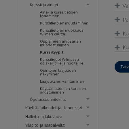
Kurssit ja aineet
Va
Aine- ja kurssitietojen
lisääminen
Pa
Kurssitietojen muuttaminen
Kurssitietojen muokkaus
Ku
Wilman kautta
Oppiaineen arvosanan
muodostuminen
Ku
Kurssityypit
Kurssitiedot Wilmassa
opiskelijoille ja huoltajille
Tarv
Opintojen laajuuden
näkyminen
Laajuuksien vaihtaminen
Käyttämättömien kurssien
arkistoiminen
Opetussuunnitelmat
Käyttäjäoikeudet ja -tunnukset
Hallinto ja lukuvuosi
Ylläpito ja lisäpalvelut