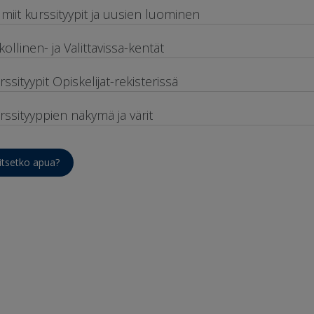
lmiit kurssityypit ja uusien luominen
kollinen- ja Valittavissa-kentät
rssityypit
Opiskelijat
-rekisterissä
rssityyppien näkymä ja värit
itsetko apua?