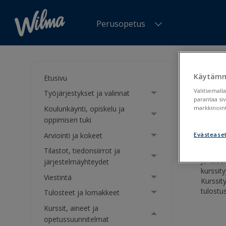
Perusopetus
Olet tä
Käytämm
Etusivu
Kurs
Valitsemalla
Työjärjestykset ja valinnat
parantaa si
Koulunkäynti, opiskelu ja
markkinoint
Kurss
oppimisen tuki
Arviointi ja kokeet
Evästease
Tilastot, tiedonsiirrot ja
Jokais
järjestelmäyhteydet
kurssity
Viestintä
Kurssit
tulostu
Tulosteet ja lomakkeet
Kurssit, aineet ja
opetussuunnitelmat