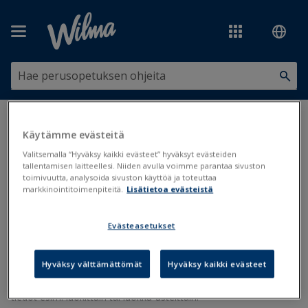
Siirry pääsisältöön
Olet tässä:
Tilastot, tiedonsiirrot ja järjestelmäyhteydet
>
Koosteet,
Käytämme evästeitä
jakaumat ja yhteenvedot
>
Kotikunta- ja sukupuolijakaumat
Valitsemalla “Hyväksy kaikki evästeet” hyväksyt evästeiden
tallentamisen laitteellesi. Niiden avulla voimme parantaa sivuston
Kotikunta- ja sukupuolijakaumat
toimivuutta, analysoida sivuston käyttöä ja toteuttaa
markkinointitoimenpiteitä.
Lisätietoa evästeistä
Jakaumat
Koosteet
Evästeasetukset
Päivitetty viimeksi: 25.3.2019
Hyväksy välttämättömät
Hyväksy kaikki evästeet
Oppilaiden kotikunta- ja sukupuolijakaumat saadaan
Primuksesta valmiina taulukkoina. Jakaumaan voidaan hakea
tiedot esim. luokittain tai luokka-asteittain.