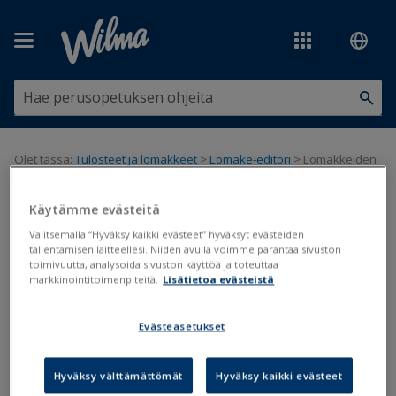
Siirry pääsisältöön
Olet tässä:
Tulosteet ja lomakkeet
>
Lomake-editori
>
Lomakkeiden
käyttöoikeudet
Käytämme evästeitä
Lomakkeiden käyttöoikeudet
Valitsemalla “Hyväksy kaikki evästeet” hyväksyt evästeiden
tallentamisen laitteellesi. Niiden avulla voimme parantaa sivuston
toimivuutta, analysoida sivuston käyttöä ja toteuttaa
Lomakkeen muokkaus
markkinointitoimenpiteitä.
Lisätietoa evästeistä
Päivitetty viimeksi: 5.4.2019
Evästeasetukset
Lomakkeiden näkymistä Wilmassa voi säädellä kolmesta
näkökulmasta:
Hyväksy välttämättömät
Hyväksy kaikki evästeet