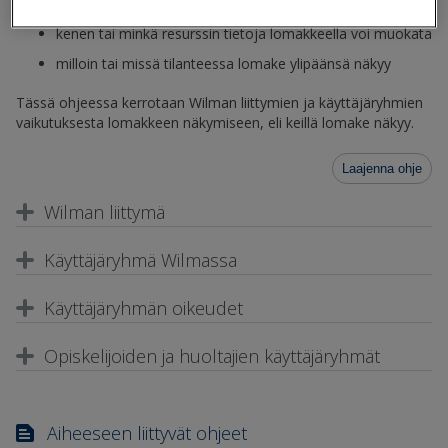
keillä lomake näkyy
kenen tai minkä resurssin tietoja lomakkeella voi muokata
milloin tai missä tilanteessa lomake ylipäänsä näkyy
Tässä ohjeessa kerrotaan Wilman liittymien ja käyttäjäryhmien
vaikutuksesta lomakkeen näkymiseen, eli keillä lomake näkyy.
Laajenna ohje
Wilman liittymä
Käyttäjäryhmä Wilmassa
Käyttäjäryhmän oikeudet
Opiskelijoiden ja huoltajien käyttäjäryhmät
Aiheeseen liittyvät ohjeet