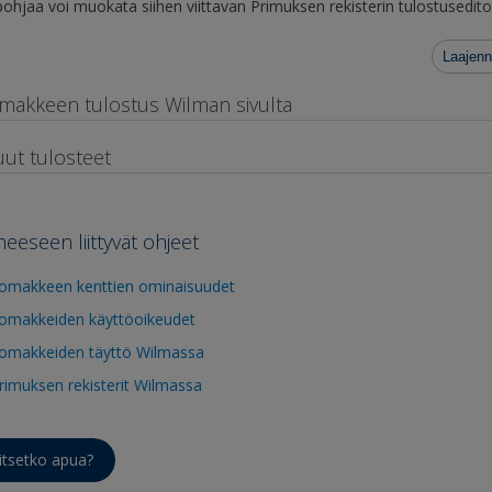
pohjaa voi muokata siihen viittavan Primuksen rekisterin tulostusedito
Laajenn
makkeen tulostus Wilman sivulta
ut tulosteet
heeseen liittyvät ohjeet
omakkeen kenttien ominaisuudet
omakkeiden käyttöoikeudet
omakkeiden täyttö Wilmassa
rimuksen rekisterit Wilmassa
itsetko apua?