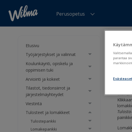
Perusopetus
Olet tä
Käytämm
Etusivu
Lom
Valitsemalla
Työjärjestykset ja valinnat
parantaa si
Koulunkäynti, opiskelu ja
markkinoint
Sähkö
oppimisen tuki
Arviointi ja kokeet
Evästease
Tilastot, tiedonsiirrot ja
Wilman 
järjestelmäyhteydet
Klikkaa
Viestintä
lomakke
Tulosta
Tulosteet ja lomakkeet
painikk
Tulostepankki
Lomakke
Lomakepankki