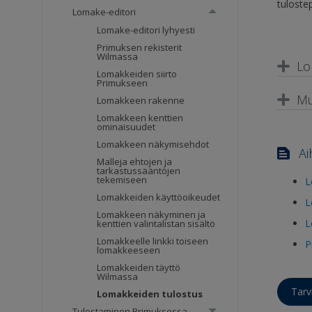
tuloste
Lomake-editori
Lomake-editori lyhyesti
Primuksen rekisterit
Wilmassa
Lo
Lomakkeiden siirto
Primukseen
Mu
Lomakkeen rakenne
Lomakkeen kenttien
ominaisuudet
Lomakkeen näkymisehdot
Ai
Malleja ehtojen ja
tarkastussääntöjen
tekemiseen
L
Lomakkeiden käyttöoikeudet
L
Lomakkeen näkyminen ja
L
kenttien valintalistan sisältö
Lomakkeelle linkki toiseen
P
lomakkeeseen
Lomakkeiden täyttö
Wilmassa
Tarv
Lomakkeiden tulostus
Tulostaminen Primuksessa