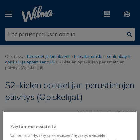
Siirry pääsisältöön
Olet tässä:
Tulosteet ja lomakkeet
>
Lomakepankki
>
Koulunkäynti,
opiskelu ja oppimisen tuki
>
S2-kielen opiskelijan perustietojen
päivitys (Opiskelijat)
S2-kielen opiskelijan perustietojen
päivitys (Opiskelijat)
Päivitetty viimeksi: 25.8.2020
Käytämme evästeitä
Valitsemalla “Hyväksy kaikki evästeet” hyväksyt evästeiden
Tiedostot