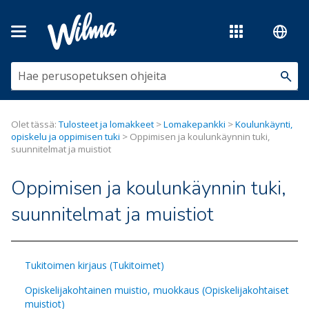
Siirry pääsisältöön
Olet tässä:
Tulosteet ja lomakkeet
>
Lomakepankki
>
Koulunkäynti,
opiskelu ja oppimisen tuki
>
Oppimisen ja koulunkäynnin tuki,
suunnitelmat ja muistiot
Oppimisen ja koulunkäynnin tuki,
suunnitelmat ja muistiot
Tukitoimen kirjaus (Tukitoimet)
Opiskelijakohtainen muistio, muokkaus (Opiskelijakohtaiset
muistiot)