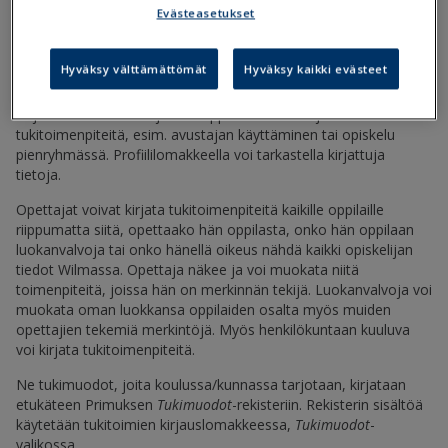
Tukitoimi-profiili.lom
Evästeasetukset
Hyväksy välttämättömät
Hyväksy kaikki evästeet
Miten lomake ladataan Primukseen?
Kirjauslomakkeella kirjataan oppilaalle annettuja
tukitoimenpiteitä, esim. avustajan käyttäminen tai opiskelu
pienryhmässä. Profiililomakkeella voi tarkastella kirjattuja
tietoja.
Opettajat voivat kirjata tukitoimenpiteitä kaikille oppilaille
riippumatta siitä, opettaako hän oppilasta, onko hän oppilaan
luokanvalvoja tai onko hänellä oikeus nähdä kaikki opiskelijan
tiedot Wilmassa. Opettaja näkee ja voi muokata niitä
toimenpiteitä, joissa hän on merkinnän tekijä. Luokanvalvoja voi
muokata oman luokkansa oppilaiden osalta myös muiden
opettajien tekemiä merkintöjä. Myös henkilökuntaan kuuluva
voi kirjata tukitoimenpiteitä.
Ne tukimuodot, joita koulussa/kunnassa tarjotaan, kirjataan
etukäteen Primuksen
Tukimuodot
-rekisteriin. Rekisterin sisältöä
käytetään tukitoimien kirjauslomakkeessa,
Tukimuodot
-
valikossa.