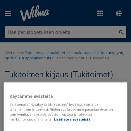
Siirry pääsisältöön
Olet tässä:
Tulosteet ja lomakkeet
>
Lomakepankki
>
Koulunkäynti,
opiskelu ja oppimisen tuki
>
Tukitoimen kirjaus (Tukitoimet)
Tukitoimen kirjaus (Tukitoimet)
Päivitetty viimeksi: 9.5.2022
Käytämme evästeitä
Valitsemalla “Hyväksy kaikki evästeet” hyväksyt evästeiden
tallentamisen laitteellesi. Niiden avulla voimme parantaa sivuston
Tiedostot
toimivuutta, analysoida sivuston käyttöä ja toteuttaa
markkinointitoimenpiteitä.
Lisätietoa evästeistä
Tukitoimen-kirjaus.lom