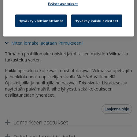
Evästeasetukset
Tiedostot
Hyväksy välttämättömät
Hyväksy kaikki evästeet
Opiskelijakohtainen-muistio-profiili.lom
Miten lomake ladataan Primukseen?
Tämä on profiililomake opiskelijakohtaisen muistion Wilmassa
tarkastelua varten.
Kaikki opiskelijaa koskevat muistiot näkyvät Wilmassa opettajilla
ja henkilökunnalla opiskelijan sivulla
Muistiot
-välilehdellä.
Opiskelijoilla ja huoltajilla ne näkyvät
Tuki
-sivulla. Listauksessa
näytetään päivämäärä, aihe lyhyesti, sekä kokoukseen
osallistuneiden lyhenteet.
Laajenna ohje
Lomakkeen asetukset
Pakolliset kentät ja tiedot