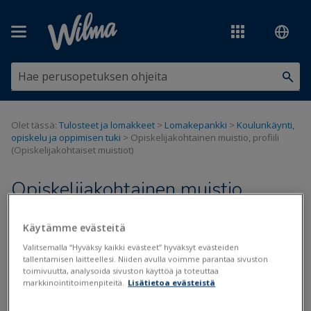
Siirry pääsisältöön
Olet tässä:
Tulosteet ja lomakkeet
>
Lomakepankki
>
Koulunkäynti,
opiskelu ja oppimisen tuki
>
Opiskelijakohtainen muistio, profiili
(Opiskelijakohtaiset muistiot)
Opiskelijakohtainen muistio,
profiili (Opiskelijakohtaiset
Käytämme evästeitä
muistiot)
Valitsemalla “Hyväksy kaikki evästeet” hyväksyt evästeiden
tallentamisen laitteellesi. Niiden avulla voimme parantaa sivuston
toimivuutta, analysoida sivuston käyttöä ja toteuttaa
Päivitetty viimeksi: 3.6.2020
markkinointitoimenpiteitä.
Lisätietoa evästeistä