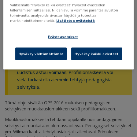
Valitsemalla “Hyväksy kaikki evästeet” hyväksyt evästeiden
OPS2016-Pedagoginen-selvitys-muokkaus.lom
tallentamisen laitteellesi. Niiden avulla voimme parantaa sivuston
toimivuutta, analysoida sivuston käyttöä ja toteuttaa
OPS2016-Pedagoginen-selvitys-profiili.lom
markkinointitoimenpiteitä.
Lisätietoa evästeistä
Evästeasetukset
Miten lomake ladataan Primukseen?
Hyväksy välttämättömät
Hyväksy kaikki evästeet
Tämän ohjeen muokkauslomaketta ei tule käyttää
enää 1.8.2025 jälkeen, jolloin oppimisen tuen
uudistus astuu voimaan. Profiililomakkeella voi
vielä tarkastella aiemmin tehtyjä pedagogisia
selvityksiä.
Tämä ohje sisältää OPS 2016 mukaisen pedagogisen
selvityksen muokkauslomakkeen sekä profiililomakkeen.
Muokkauslomakkeella tehdään oppilaalle uusi pedagoginen
selvitys tai muokataan olemassaolevaa. Pedagogiset selvitykset
ym. Wilman kautta tehdyt asiakirjat tallentuvat Primuksen