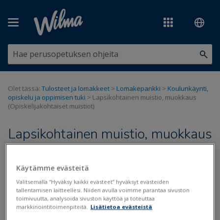
Siirry pääsisältöön
Olet tässä:
Tulosteet ja lomakkeet
>
Lomakepankki
>
Koulunkäynti,
opiskelu ja oppimisen tuki
>
Lapsikohtainen muistio, muokkaus
(Opiskelijakohtaiset muistiot)
Lapsikohtainen muistio, muokkaus
(Opiskelijakohtaiset muistiot)
Käytämme evästeitä
Päivitetty viimeksi: 19.8.2022
Valitsemalla “Hyväksy kaikki evästeet” hyväksyt evästeiden
tallentamisen laitteellesi. Niiden avulla voimme parantaa sivuston
toimivuutta, analysoida sivuston käyttöä ja toteuttaa
markkinointitoimenpiteitä.
Lisätietoa evästeistä
Tiedostot