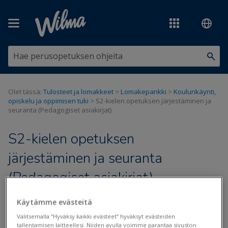
Siirry pääsisältöön
Olet tässä:
Tulosteet ja lomakkeet
>
Lomakepankki
>
Koulunkäynti,
opiskelu ja oppimisen tuki
>
S2-kielen opetuksen järjestäminen ja
seuranta (Pedagogiset asiakirjat)
S2-kielen opetuksen
järjestäminen ja seuranta
(Pedagogiset asiakirjat)
Päivitetty viimeksi: 25.8.2020
Käytämme evästeitä
Valitsemalla “Hyväksy kaikki evästeet” hyväksyt evästeiden
tallentamisen laitteellesi. Niiden avulla voimme parantaa sivuston