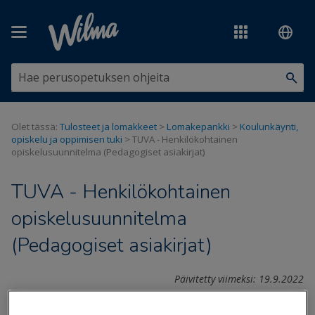
Siirry pääsisältöön
Olet tässä:
Tulosteet ja lomakkeet
>
Lomakepankki
>
Koulunkäynti,
opiskelu ja oppimisen tuki
>
TUVA - Henkilökohtainen
opiskelusuunnitelma (Pedagogiset asiakirjat)
TUVA - Henkilökohtainen
opiskelusuunnitelma
(Pedagogiset asiakirjat)
Päivitetty viimeksi: 19.9.2022