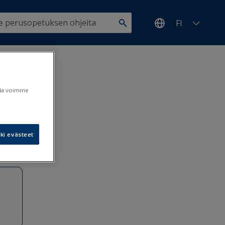
FI
ulla voimme
ki evästeet
8.5.2020