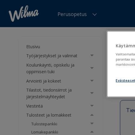
Perusopetus
Olet tä
oppimis
Käytämm
Etusivu
Valitsemalla
Työjärjestykset ja valinnat
Opp
parantaa si
Koulunkäynti, opiskelu ja
markkinoint
(Opi
oppimisen tuki
Arviointi ja kokeet
Evästease
Tilastot, tiedonsiirrot ja
järjestelmäyhteydet
Viestintä
Tie
Tulosteet ja lomakkeet
Tulostepankki
Lomakepankki