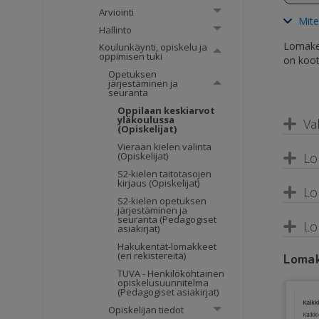
Arviointi
Mite
Hallinto
Lomake 
Koulunkäynti, opiskelu ja
oppimisen tuki
on koott
Opetuksen
järjestäminen ja
seuranta
Oppilaan keskiarvot
yläkoulussa
Va
(Opiskelijat)
Vieraan kielen valinta
Lo
(Opiskelijat)
S2-kielen taitotasojen
kirjaus (Opiskelijat)
Lo
S2-kielen opetuksen
järjestäminen ja
seuranta (Pedagogiset
Lo
asiakirjat)
Hakukentät-lomakkeet
(eri rekistereitä)
Lomak
TUVA - Henkilökohtainen
opiskelusuunnitelma
(Pedagogiset asiakirjat)
Opiskelijan tiedot