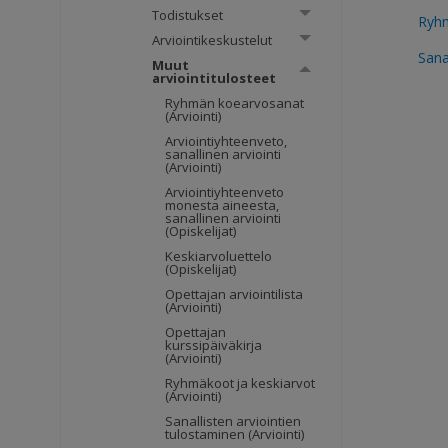
Todistukset
Ryhm
Arviointikeskustelut
Sana
Muut
arviointitulosteet
Ryhmän koearvosanat
(Arviointi)
Arviointiyhteenveto,
sanallinen arviointi
(Arviointi)
Arviointiyhteenveto
monesta aineesta,
sanallinen arviointi
(Opiskelijat)
Keskiarvoluettelo
(Opiskelijat)
Opettajan arviointilista
(Arviointi)
Opettajan
kurssipäiväkirja
(Arviointi)
Ryhmäkoot ja keskiarvot
(Arviointi)
Sanallisten arviointien
tulostaminen (Arviointi)