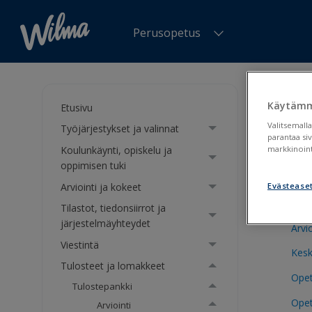
Perusopetus
Olet tä
Käytämm
Etusivu
Muut
Valitsemalla
Työjärjestykset ja valinnat
parantaa si
Koulunkäynti, opiskelu ja
markkinoint
oppimisen tuki
Ryhm
Arviointi ja kokeet
Evästease
Arvi
Tilastot, tiedonsiirrot ja
järjestelmäyhteydet
Arvi
Viestintä
Kesk
Tulosteet ja lomakkeet
Opett
Tulostepankki
Opet
Arviointi