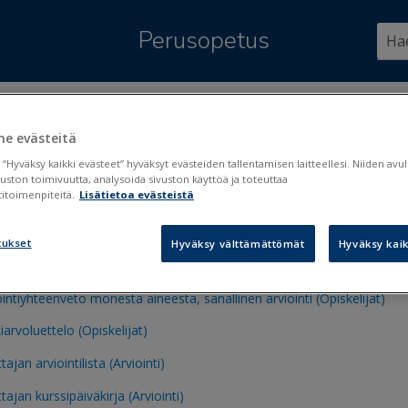
Siirry pääsisältöön
Perusopetus
ssä:
Tulosteet ja lomakkeet
>
Tulostepankki
>
Arviointi
>
Muut arviointitulos
e evästeitä
 arviointitulosteet
 “Hyväksy kaikki evästeet” hyväksyt evästeiden tallentamisen laitteellesi. Niiden av
vuston toimivuutta, analysoida sivuston käyttöä ja toteuttaa
itoimenpiteitä.
Lisätietoa evästeistä
än koearvosanat (Arviointi)
tukset
Hyväksy välttämättömät
Hyväksy kaik
ointiyhteenveto, sanallinen arviointi (Arviointi)
ointiyhteenveto monesta aineesta, sanallinen arviointi (Opiskelijat)
iarvoluettelo (Opiskelijat)
ajan arviointilista (Arviointi)
tajan kurssipäiväkirja (Arviointi)