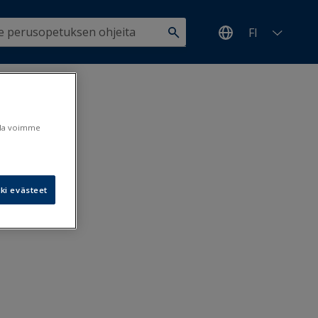
FI
teet
ulla voimme
ki evästeet