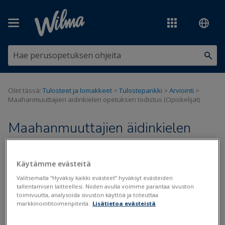
Siirry pääsisältöön
Olet tässä:
Tulosteet ja lomakkeet
>
Tulostepankki
>
Arviointi
>
Maahanmuuttajien äidinkielen opetuksen todistus (Opiskelijat)
Maahanmuuttajien äidinkielen
opetuksen todistus (Opiskelijat)
Käytämme evästeitä
Päivitetty viimeksi: 21.8.2020
Valitsemalla “Hyväksy kaikki evästeet” hyväksyt evästeiden
tallentamisen laitteellesi. Niiden avulla voimme parantaa sivuston
toimivuutta, analysoida sivuston käyttöä ja toteuttaa
markkinointitoimenpiteitä.
Lisätietoa evästeistä
Tiedostot