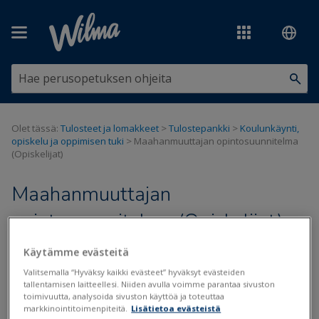
Siirry pääsisältöön
Olet tässä:
Tulosteet ja lomakkeet
>
Tulostepankki
>
Koulunkäynti,
opiskelu ja oppimisen tuki
>
Maahanmuuttajan opintosuunnitelma
(Opiskelijat)
Maahanmuuttajan
opintosuunnitelma (Opiskelijat)
Käytämme evästeitä
Päivitetty viimeksi: 21.8.2020
Valitsemalla “Hyväksy kaikki evästeet” hyväksyt evästeiden
tallentamisen laitteellesi. Niiden avulla voimme parantaa sivuston
toimivuutta, analysoida sivuston käyttöä ja toteuttaa
markkinointitoimenpiteitä.
Lisätietoa evästeistä
Tiedostot