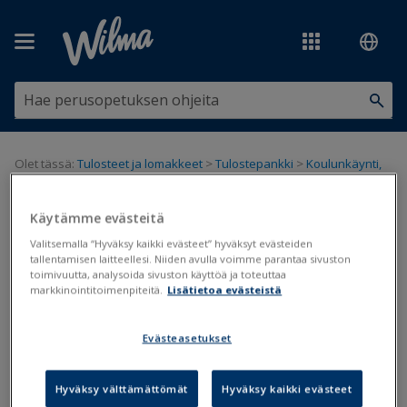
Siirry pääsisältöön
Olet tässä:
Tulosteet ja lomakkeet
>
Tulostepankki
>
Koulunkäynti,
opiskelu ja oppimisen tuki
>
S2-kielen taitotasot (Opiskelijat)
Käytämme evästeitä
S2-kielen taitotasot (Opiskelijat)
Valitsemalla “Hyväksy kaikki evästeet” hyväksyt evästeiden
tallentamisen laitteellesi. Niiden avulla voimme parantaa sivuston
Päivitetty viimeksi: 25.8.2020
toimivuutta, analysoida sivuston käyttöä ja toteuttaa
markkinointitoimenpiteitä.
Lisätietoa evästeistä
Evästeasetukset
Tiedostot
S2-kielen-taitotasot.tul
Hyväksy välttämättömät
Hyväksy kaikki evästeet