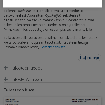
Tallenna
Tiedostot
-otsikon alla oleva tulostetiedosto
tietokoneellesi. Avaa sitten
Opiskelijat
-rekisterissä
tulostuseditori, valitse
Toiminnot / Kopioi tiedostosta
ja avaa
äsken tallentamasi tiedosto. Tiedosto on nyt tallennettu
Primukseen. Jos tiedostoja on useampia, tee sama kaikille.
Tällä tulosteella voi tulostaa Wilman lomakkeella tallennetut S2-
kieltä opiskelevan oppilaan taitotasot. Tulosteen tietoja
vastaava lomake löytyy
Lomakepankista
.
Laajenna ohje
Tulosteen tiedot
Tuloste Wilmaan
Tulosteen kuva