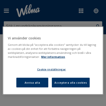
Hoppa över till huvudinnehåll
Vi använder cookies
Du är här:
Användarrättigheter och -koder
>
Primus-koder
Genom att klicka på "acceptera alla cookies" samtycker du till lagring
av cookies på din enhet för att förbättra navigeringen på
webbplatsen, analysera webbplatsens användning och bistå i våra
Primus-koder
marknadsföringsinsatser.
Mer information
Cookie-inställningar
Användarnamn för Primus
Multifaktorautentisering (MFA) i Primus
Avvisa alla
Acceptera alla cookies