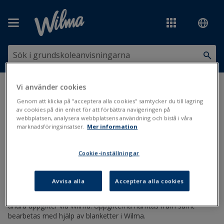
Hoppa över till huvudinnehåll
Vi använder cookies
Du är här:
Kurser, ämnen och läroplaner
>
Kurser och ämnen
>
Ändra kursuppgifter via Wilma
Genom att klicka på "acceptera alla cookies" samtycker du till lagring
av cookies på din enhet för att förbättra navigeringen på
webbplatsen, analysera webbplatsens användning och bistå i våra
Ändra kursuppgifter via Wilma
marknadsföringsinsatser.
Mer information
Kurser
Läroplan
Cookie-inställningar
Uppdaterad: 16.11.2020
Avvisa alla
Acceptera alla cookies
Lärare och övrig personal kan ändra kursernas mål, innehåll och
andra uppgifter via Wilma. Uppgifterna hämtas fram samt
bearbetas med hjälp av blanketter i Wilma.