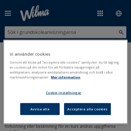
Hoppa över till huvudinnehåll
Du är här:
Kurser, ämnen och läroplaner
>
Kurser och ämnen
>
Vi använder cookies
Ändra kursuppgifter
Genom att klicka på "acceptera alla cookies" samtycker du till lagring
av cookies på din enhet för att förbättra navigeringen på
Ändra kursuppgifter
webbplatsen, analysera webbplatsens användning och bistå i våra
marknadsföringsinsatser.
Mer information
Ämnen
Kurser
Läroplan
Cookie-inställningar
Uppdaterad: 16.11.2020
Avvisa alla
Acceptera alla cookies
Största delen av de ändringar som görs i
Kurser
-registret
uppdateras genast hos studerandena. Om du t.ex. ändrar en
förkortning eller beskrivning för en kurs ändras uppgifterna