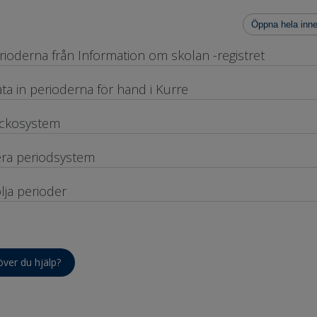
Öppna hela inne
rioderna från Information om skolan -registret
ta in perioderna för hand i Kurre
ckosystem
era periodsystem
lja perioder
ver du hjälp?