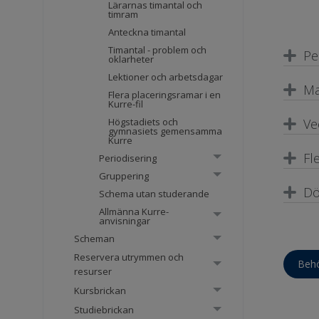
Lärarnas timantal och
timram
Anteckna timantal
Timantal - problem och
Pe
oklarheter
Lektioner och arbetsdagar
Ma
Flera placeringsramar i en
Kurre-fil
Högstadiets och
Ve
gymnasiets gemensamma
Kurre
Fl
Periodisering
Gruppering
Dö
Schema utan studerande
Allmänna Kurre-
anvisningar
Scheman
Reservera utrymmen och
Behö
resurser
Kursbrickan
Studiebrickan