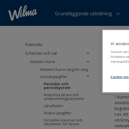
Grundläggande utbildning
Du är h
periods
Vi använ
Framsida
Genom att kl
Scheman och val
Per
förbättra n
Arbetet i Kurre
marknadsför
Arbetet i Kurre steg för steg
Perio
Grunduppgifter
Cookie-ins
Perioder och
periodsystem
Anteckna lärare och
I Kurre
undervisningsutrymme
avslutn
Lärarbyten
begräns
Ändra uppgifter
t.ex. e
veckosy
Förvalda resurser och
utrymmen för lärare
verksam