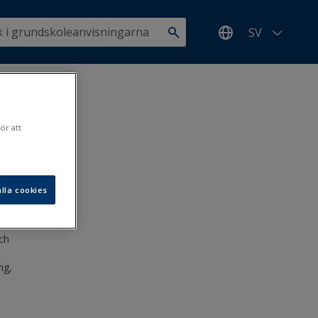
SV
ör att
lla cookies
.1.2020
ch
ng,