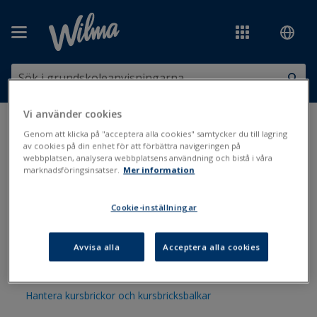
Hoppa över till huvudinnehåll
Vi använder cookies
Du är här:
Scheman och val
>
Kursbrickan
Genom att klicka på "acceptera alla cookies" samtycker du till lagring
av cookies på din enhet för att förbättra navigeringen på
webbplatsen, analysera webbplatsens användning och bistå i våra
Kursbrickan
marknadsföringsinsatser.
Mer information
Cookie-inställningar
Tillvalsbricka
Gymnasiekursernas förhandsval i åk 9
Avvisa alla
Acceptera alla cookies
Regional kursbricka
Hantera kursbrickor och kursbricksbalkar