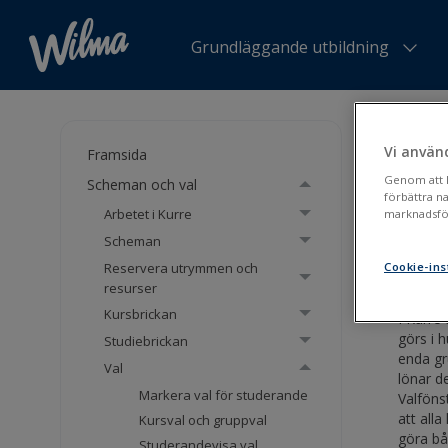
Grundläggande utbildning
Du är h
Vi använ
Framsida
Val
Genom att kl
Scheman och val
förbättra n
Arbetet i Kurre
marknadsför
Val
Scheman
Reservera utrymmen och
Cookie-ins
resurser
Kursbrickan
I Kurre 
görs i 
Studiebrickan
enda gr
Val
lönar de
Markera val för studerande
Valfönst
att alla
Kursval och gruppval
göra bå
Studerandevisa val