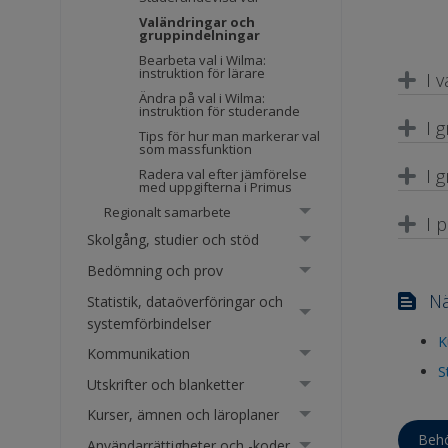
Valändringar och
gruppindelningar
Bearbeta val i Wilma:
instruktion för lärare
I 
Ändra på val i Wilma:
instruktion för studerande
I 
Tips för hur man markerar val
som massfunktion
I 
Radera val efter jämförelse
med uppgifterna i Primus
Regionalt samarbete
I 
Skolgång, studier och stöd
Bedömning och prov
Nä
Statistik, dataöverföringar och
systemförbindelser
K
Kommunikation
S
Utskrifter och blanketter
Kurser, ämnen och läroplaner
Behö
Användarrättigheter och -koder