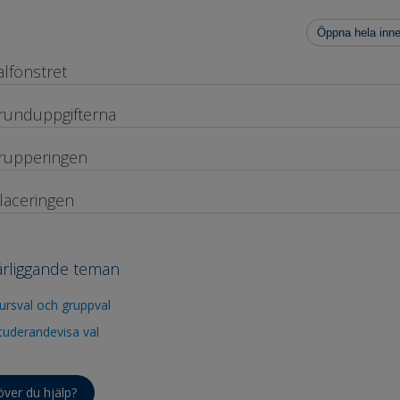
Öppna hela inne
valfönstret
grunduppgifterna
grupperingen
placeringen
rliggande teman
ursval och gruppval
tuderandevisa val
ver du hjälp?