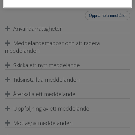
konto.
Öppna hela innehållet
Användarrättigheter
Meddelandemappar och att radera
meddelanden
Skicka ett nytt meddelande
Tidsinställda meddelanden
Återkalla ett meddelande
Uppföljning av ett meddelande
Mottagna meddelanden