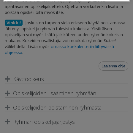
valintansa itse Wilmassa, näkyy opettajalla jatkuvasti
ajantasainen opiskelijaluettelo. Opettaja voi kuitenkin lisätä ja
poistaa opiskelijoita myös itse.
Vinkki!
Joskus on tarpeen vielä erikseen käydä poistamassa
lähtenyt opiskelija ryhmän tulevista kokeista. Yksittäisen
opiskelijan voi myös lisätä jälkikäteen uuden ryhmän kokeisiin
mukaan. Kokeiden osallistujia voi muokata ryhmän
Kokeet
-
välilehdellä. Lisää myös
omassa koekalenteriin liittyvässä
ohjeessa
.
Laajenna ohje
Käyttöoikeus
Opiskelijoiden lisääminen ryhmään
Opiskelijoiden poistaminen ryhmästä
Ryhmän opiskelijajärjestys