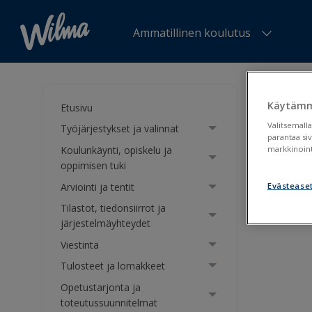
Ammatillinen koulutus
Olet tä
Käytämm
Etusivu
Liit
Valitsemalla
Työjärjestykset ja valinnat
parantaa si
Koulunkäynti, opiskelu ja
markkinoint
oppimisen tuki
Liit
Arviointi ja tentit
Evästease
Liit
Tilastot, tiedonsiirrot ja
järjestelmäyhteydet
Viestintä
Tulosteet ja lomakkeet
Opetustarjonta ja
toteutussuunnitelmat