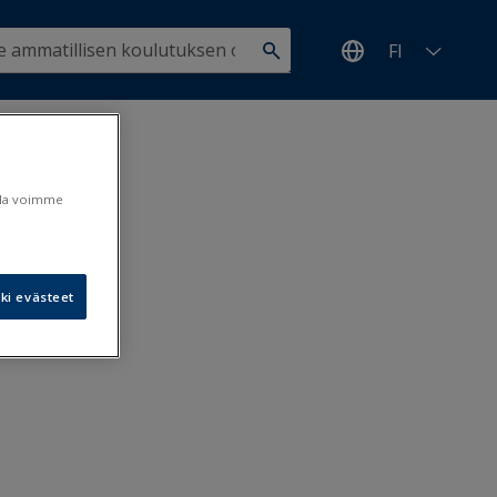
FI
ulla voimme
ki evästeet