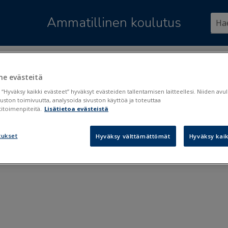
Siirry pääsisältöön
Ammatillinen koulutus
ssä:
Hallinto ja lukuvuosi
>
Liitteet
e evästeitä
teet
 “Hyväksy kaikki evästeet” hyväksyt evästeiden tallentamisen laitteellesi. Niiden av
vuston toimivuutta, analysoida sivuston käyttöä ja toteuttaa
itoimenpiteitä.
Lisätietoa evästeistä
etiedostot Primuksessa
tukset
Hyväksy välttämättömät
Hyväksy kaik
etiedostot Wilmassa