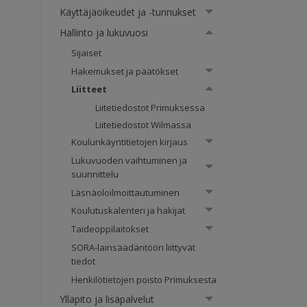
Käyttäjäoikeudet ja -tunnukset
Hallinto ja lukuvuosi
Sijaiset
Hakemukset ja päätökset
Liitteet
Liitetiedostot Primuksessa
Liitetiedostot Wilmassa
Koulunkäyntitietojen kirjaus
Lukuvuoden vaihtuminen ja
suunnittelu
Läsnäoloilmoittautuminen
Koulutuskalenteri ja hakijat
Taideoppilaitokset
SORA-lainsäädäntöön liittyvät
tiedot
Henkilötietojen poisto Primuksesta
Ylläpito ja lisäpalvelut