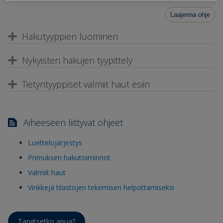
Laajenna ohje
Hakutyyppien luominen
Nykyisten hakujen tyypittely
Tietyntyyppiset valmiit haut esiin
Aiheeseen liittyvät ohjeet
Luettelojärjestys
Primuksen hakutoiminnot
Valmiit haut
Vinkkejä tilastojen tekemisen helpottamiseksi
Tarvitsetko apua?