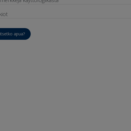
kiot
itsetko apua?