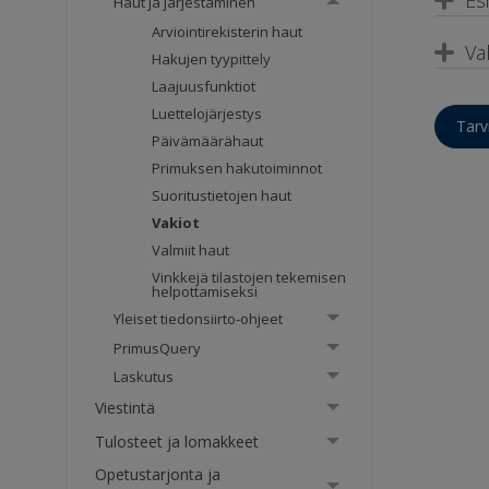
Haut ja järjestäminen
Arviointirekisterin haut
Va
Hakujen tyypittely
Laajuusfunktiot
Luettelojärjestys
Tarv
Päivämäärähaut
Primuksen hakutoiminnot
Suoritustietojen haut
Vakiot
Valmiit haut
Vinkkejä tilastojen tekemisen
helpottamiseksi
Yleiset tiedonsiirto-ohjeet
PrimusQuery
Laskutus
Viestintä
Tulosteet ja lomakkeet
Opetustarjonta ja