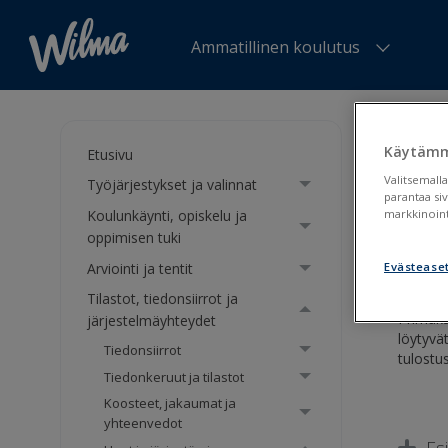
Ammatillinen koulutus
Olet tä
Käytämm
Etusivu
Vak
Valitsemalla
Työjärjestykset ja valinnat
parantaa si
Koulunkäynti, opiskelu ja
markkinoint
Vakio
oppimisen tuki
Arviointi ja tentit
Evästease
Tilastot, tiedonsiirrot ja
Primuks
järjestelmäyhteydet
löytyvä
Tiedonsiirrot
tulostu
Tiedonkeruut ja tilastot
Koosteet, jakaumat ja
yhteenvedot
Es