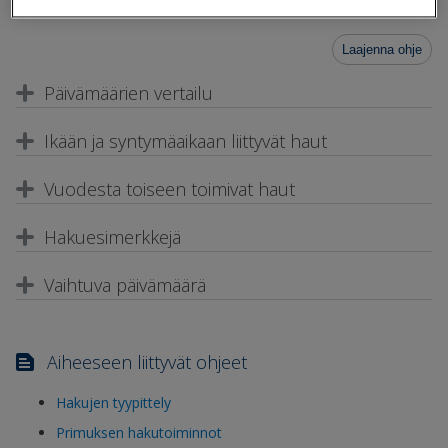
Wilmaan kirjautumisia.
Laajenna ohje
Päivämäärien vertailu
Ikään ja syntymäaikaan liittyvät haut
Vuodesta toiseen toimivat haut
Hakuesimerkkejä
Vaihtuva päivämäärä
Aiheeseen liittyvät ohjeet
Hakujen tyypittely
Primuksen hakutoiminnot