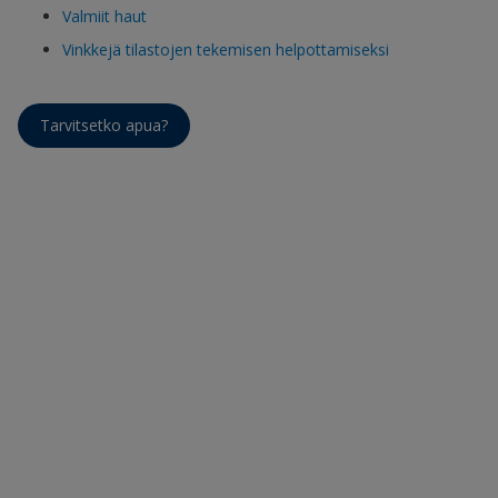
Valmiit haut
Vinkkejä tilastojen tekemisen helpottamiseksi
Tarvitsetko apua?