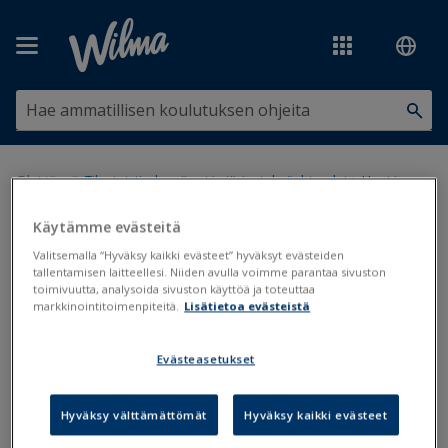
Siirry pääsisältöön
Olet tässä:
Tilastot, tiedonsiirrot ja järjestelmäyhteydet
>
Haut ja
järjestäminen
>
Päivämäärähaut
Käytämme evästeitä
Päivämäärähaut
Valitsemalla “Hyväksy kaikki evästeet” hyväksyt evästeiden
tallentamisen laitteellesi. Niiden avulla voimme parantaa sivuston
toimivuutta, analysoida sivuston käyttöä ja toteuttaa
Haut
markkinointitoimenpiteitä.
Lisätietoa evästeistä
Päivitetty viimeksi: 9.5.2019
Evästeasetukset
Päivämäärähauilla etsitään tapahtumia joko tietyltä päivältä tai
aikaväliltä. Tapahtumat voivat olla suorituksia (arvosanoja),
Hyväksy välttämättömät
Hyväksy kaikki evästeet
poissaoloja, läsnäolevaksi ilmoittautumisia tai vaikkapa