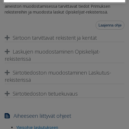
järjestelmään tehdään
Laskutus
-rekisterissä. Täydennä ensin
aineiston muodostamisessa tarvittavat tiedot Primuksen
rekistereihin ja muodosta laskut
Opiskelijat
-rekisterissä.
Laajenna ohje
Siirtoon tarvittavat rekisterit ja kentät
Laskujen muodostaminen Opiskelijat-
rekisterissä
Siirtotiedoston muodostaminen Laskutus-
rekisterissä
Siirtotiedoston tietuekuvaus
Aiheeseen liittyvät ohjeet
Yleisohje laskutukseen