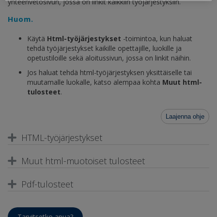
yhteenvetosivun, jossa on linkit kaikkiin työjärjestyksiin.
Huom.
Käytä
Html-työjärjestykset
-toimintoa, kun haluat
tehdä työjärjestykset kaikille opettajille, luokille ja
opetustiloille sekä aloitussivun, jossa on linkit näihin.
Jos haluat tehdä html-työjärjestyksen yksittäiselle tai
muutamalle luokalle, katso alempaa kohta
Muut html-
tulosteet
.
Laajenna ohje
HTML-työjärjestykset
Muut html-muotoiset tulosteet
Pdf-tulosteet
Tarvitsetko apua?