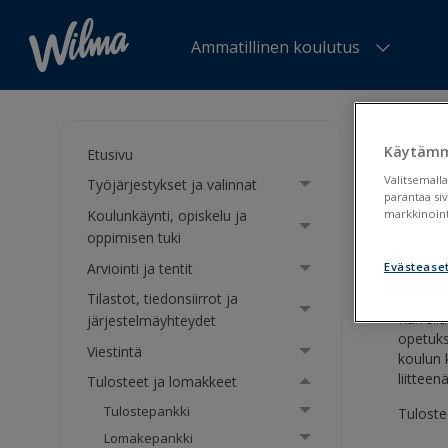
Ammatillinen koulutus
Olet tä
Käytämm
Etusivu
Työj
Valitsemalla
Työjärjestykset ja valinnat
parantaa si
Koulunkäynti, opiskelu ja
markkinoint
Kurre
oppimisen tuki
Arviointi ja tentit
Evästease
Tilastot, tiedonsiirrot ja
Kurrell
järjestelmäyhteydet
opetuks
Viestintä
koulun 
liitteenä
Tulosteet ja lomakkeet
Tulostepankki
Tuloste
Lomakepankki