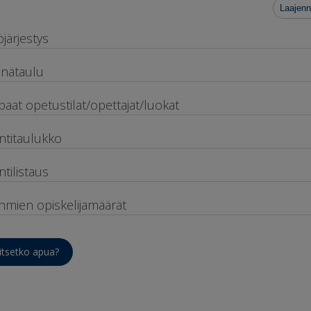
Laajenn
öjärjestys
inätaulu
paat opetustilat/opettajat/luokat
ntitaulukko
ntilistaus
hmien opiskelijamäärät
itsetko apua?