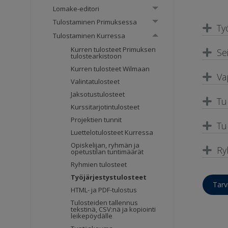
Lomake-editori
Tulostaminen Primuksessa
Ty
Tulostaminen Kurressa
Kurren tulosteet Primuksen
Se
tulostearkistoon
Kurren tulosteet Wilmaan
Va
Valintatulosteet
Jaksotustulosteet
Tu
Kurssitarjotintulosteet
Projektien tunnit
Tu
Luettelotulosteet Kurressa
Opiskelijan, ryhmän ja
Ry
opetustilan tuntimäärät
Ryhmien tulosteet
Työjärjestystulosteet
Tarv
HTML- ja PDF-tulostus
Tulosteiden tallennus
tekstinä, CSV:nä ja kopiointi
leikepöydälle