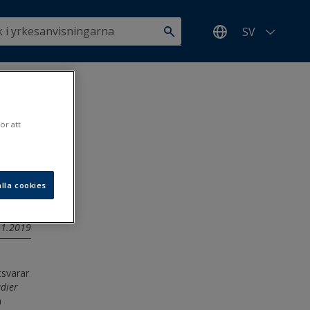
SV
>
ör att
lla cookies
11.2019
tsvarar
udier
n