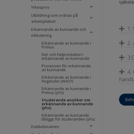
självst
Yrkesprov
Utbildning som ordnas på
arbetsplatser
1.
Erkännande av kunnande och
inkludering
2.
Erkännande av kunnande i
Primus
Del- och helprestation i
3.
erkännande av kunnande
Processen för erkännande
av kunnande
4.
Erkännande av kunnande i
handl
högskolor (AHOT)
Erkännande av kunnande i
Primus (yhs)
Behö
Studerande ansöker om
erkännande av kunnande
(yhs)
Erkännande av kunnande
tilläggs för studeranden (yhs)
Dubbelexamen