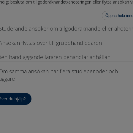
ändigt besluta om tillgodoräknandet/ahoteringen eller flytta ansökan v
Öppna hela inne
 Studerande ansöker om tillgodoräknande eller ahoteri
 Ansökan flyttas över till grupphandledaren
Den handläggande läraren behandlar anhållan
 Om samma ansökan har flera studieperioder och
äggare
ver du hjälp?