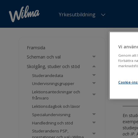
Yrkesutbildning
Du är h
Studera
Vi använ
Framsida
Genom att kl
Scheman och val
Stu
förbättra n
Skolgång, studier och stöd
marknadsför
kun
Studerandedata
Cookie-ins
Undervisningsgrupper
Erkä
Lektionsanteckningar och
frånvaro
Lektionsdagbok och läxor
Specialundervisning
En stud
exempel
Handledning och stöd
studiep
Studerandens PSP,
och IP
.
prestationer och val i Wilma