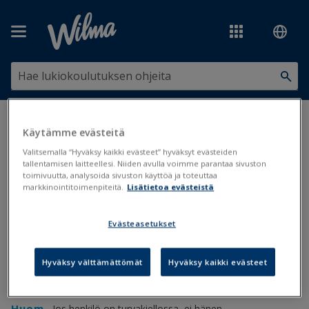
Siirry pääsisältöön
Olet tässä:
Käyttäjäoikeudet ja -tunnukset
>
Henkilötiedot
>
Käytämme evästeitä
Turvakielto
Valitsemalla “Hyväksy kaikki evästeet” hyväksyt evästeiden
tallentamisen laitteellesi. Niiden avulla voimme parantaa sivuston
Turvakielto
toimivuutta, analysoida sivuston käyttöä ja toteuttaa
markkinointitoimenpiteitä.
Lisätietoa evästeistä
Turvakielto
Evästeasetukset
Päivitetty viimeksi: 10.3.2026
Hyväksy välttämättömät
Hyväksy kaikki evästeet
Primuksessa voi merkitä tiedon turvakiellosta opiskelijoille,
huoltajille, lähiomaisille, opettajille, henkilökunnalle ja hakijoille.
Huom.
Jos henkilö on turvakiellossa, ei hänen