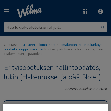
Siirry pääsisältöön
Olet tässä:
Tulosteet ja lomakkeet
>
Lomakepankki
>
Koulunkäynti,
opiskelu ja oppimisen tuki
>
Erityisopetuksen hallintopäätös, lukio
(Hakemukset ja päätökset)
Erityisopetuksen hallintopäätös,
lukio (Hakemukset ja päätökset)
Päivitetty viimeksi: 2.2.2026
Tiedostot