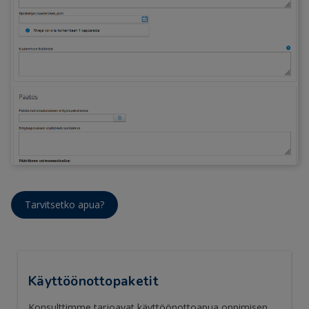
Tarvitsetko apua?
Käyttöönottopaketit
Konsulttimme tarjoavat käyttöönottoapua oppimisen