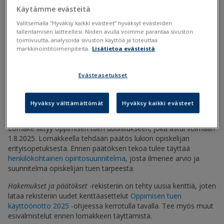
Käytämme evästeitä
Erityisopetuksen-hallintopaatos-lukio.lom
Valitsemalla “Hyväksy kaikki evästeet” hyväksyt evästeiden
Päivitetty 2.2.2026
tallentamisen laitteellesi. Niiden avulla voimme parantaa sivuston
toimivuutta, analysoida sivuston käyttöä ja toteuttaa
markkinointitoimenpiteitä.
Lisätietoa evästeistä
Erityisopetuksen-hallintopaatos-lukio-
profiili.lom
Päivitetty 2.2.2026
Evästeasetukset
Hyväksy välttämättömät
Hyväksy kaikki evästeet
Miten lomake ladataan Primukseen?
Lomake liittyy oppimisen tuen uudistukseen, joka astui voimaan
1.8.2025. Lomakkeella tehdään päätös lukion opiskelijan
erityisopetuksesta. Ennen päätöksen tekoa tulee täyttää
henkilökohtainen opintosuunnitelma
, josta ilmenee arvio ja
suunnitelma opiskelijan tuen tarpeesta.
Hakemukset ja päätökset
-rekisteriin on tehty uusia kenttiä, joten
lataa rekisteriin uudet kenttäasettelut
Oppimisen tuen
käyttöönotto 2025
-ohjeessa kerrotulla tavalla. Tee myös muut
esivalmistelut ennen lomakkeen täyttämistä.