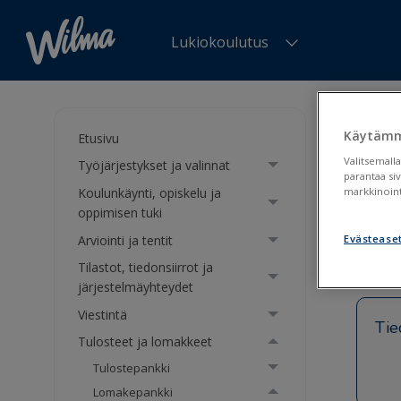
Lukiokoulutus
Olet tä
oppimis
Käytämm
Etusivu
Valitsemalla
Työjärjestykset ja valinnat
Ylio
parantaa si
Koulunkäynti, opiskelu ja
markkinoint
loma
oppimisen tuki
Arviointi ja tentit
Evästease
Tilastot, tiedonsiirrot ja
järjestelmäyhteydet
Viestintä
Tie
Tulosteet ja lomakkeet
Tulostepankki
Lomakepankki