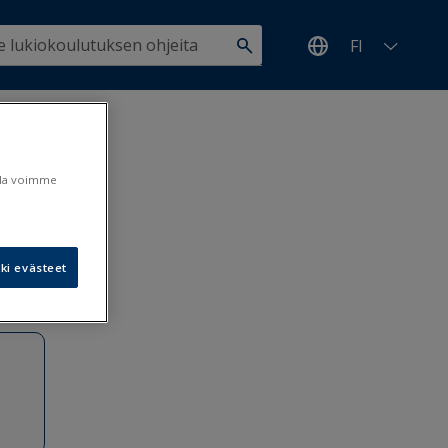
FI
ulla voimme
ki evästeet
4.5.2020