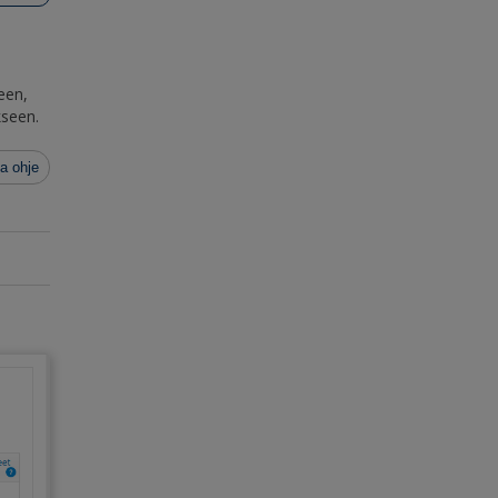
een,
kseen.
a ohje