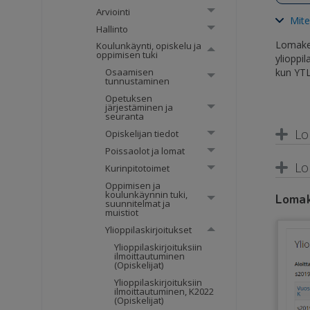
Arviointi
Mite
Hallinto
Lomake 
Koulunkäynti, opiskelu ja
oppimisen tuki
ylioppi
kun YTL
Osaamisen
tunnustaminen
Opetuksen
järjestäminen ja
seuranta
Lo
Opiskelijan tiedot
Poissaolot ja lomat
Lo
Kurinpitotoimet
Oppimisen ja
koulunkäynnin tuki,
Lomak
suunnitelmat ja
muistiot
Ylioppilaskirjoitukset
Ylioppilaskirjoituksiin
ilmoittautuminen
(Opiskelijat)
Ylioppilaskirjoituksiin
ilmoittautuminen, K2022
(Opiskelijat)