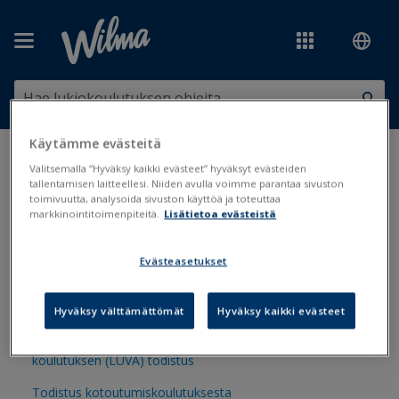
Siirry pääsisältöön
Käytämme evästeitä
Olet tässä:
Tulosteet ja lomakkeet
>
Tulostepankki
>
Arviointi
>
Valitsemalla “Hyväksy kaikki evästeet” hyväksyt evästeiden
Maahanmuuttajien todistukset
tallentamisen laitteellesi. Niiden avulla voimme parantaa sivuston
toimivuutta, analysoida sivuston käyttöä ja toteuttaa
markkinointitoimenpiteitä.
Lisätietoa evästeistä
Maahanmuuttajien todistukset
Evästeasetukset
Maahanmuuttajien kotoutumiskoulutuksen todistus
(Opiskelijat)
Hyväksy välttämättömät
Hyväksy kaikki evästeet
Maahanmuuttajien lukiokoulutukseen valmistavan
koulutuksen (LUVA) todistus
Todistus kotoutumiskoulutuksesta